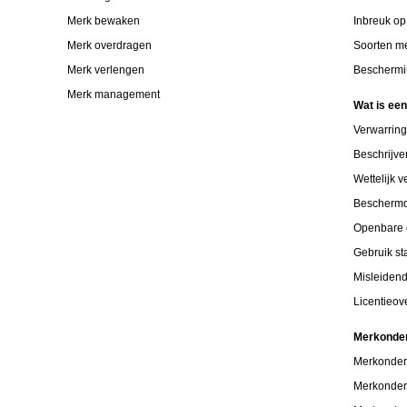
Merk bewaken
Inbreuk o
Merk overdragen
Soorten m
Merk verlengen
Beschermi
Merk management
Wat is ee
Verwarrin
Beschrijv
Wettelijk 
Bescherm
Openbare 
Gebruik s
Misleiden
Licentieo
Merkonde
Merkonder
Merkonder