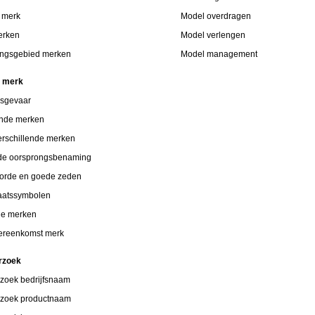
p merk
Model overdragen
erken
Model verlengen
ngsgebied merken
Model management
n merk
gsgevaar
ende merken
verschillende merken
de oorsprongsbenaming
orde en goede zeden
taatssymbolen
de merken
vereenkomst merk
rzoek
zoek bedrijfsnaam
zoek productnaam