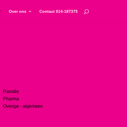
Over ons
Contact 014-187375
Parodie
Pharma
Overige - algemeen