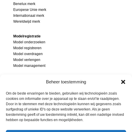
Benelux merk
Europese Unie merk
Internationaal merk
Wereldwijd merk
Modelregistratie
Model onderzoeken
Model registreren
Model overdragen
Model verlengen
Model management
Modellenrecht
Beheer toestemming
Wat is een model
Modelonderzoek
Om de beste ervaringen te bieden, gebruiken wij technologieën zoals
Inbreuk op model
cookies om informatie over je apparaat op te slaan en/of te raadplegen.
Door in te stemmen met deze technologieën kunnen wij gegevens zoals
Soorten modellen
surfgedrag of unieke ID's op deze website verwerken. Als je geen
Beschermingsgebied modellen
toestemming geeft of uw toestemming intrekt, kan dit een nadelige invloed
hebben op bepaalde functies en mogelijkheden.