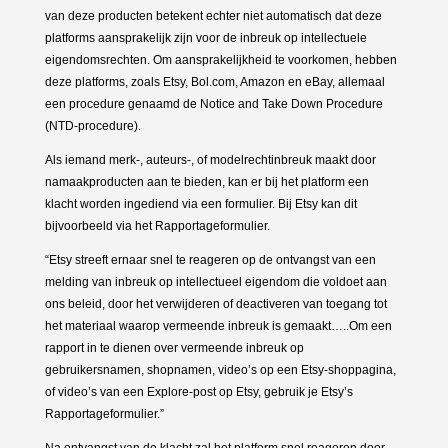
van deze producten betekent echter niet automatisch dat deze
platforms aansprakelijk zijn voor de inbreuk op intellectuele
eigendomsrechten. Om aansprakelijkheid te voorkomen, hebben
deze platforms, zoals Etsy, Bol.com, Amazon en eBay, allemaal
een procedure genaamd de Notice and Take Down Procedure
(NTD-procedure).
Als iemand merk-, auteurs-, of modelrechtinbreuk maakt door
namaakproducten aan te bieden, kan er bij het platform een
klacht worden ingediend via een formulier. Bij Etsy kan dit
bijvoorbeeld via het Rapportageformulier.
“Etsy streeft ernaar snel te reageren op de ontvangst van een
melding van inbreuk op intellectueel eigendom die voldoet aan
ons beleid, door het verwijderen of deactiveren van toegang tot
het materiaal waarop vermeende inbreuk is gemaakt…..Om een
rapport in te dienen over vermeende inbreuk op
gebruikersnamen, shopnamen, video’s op een Etsy-shoppagina,
of video’s van een Explore-post op Etsy, gebruik je Etsy’s
Rapportageformulier.”
Na ontvangst van de klacht zal het platform snel reageren door