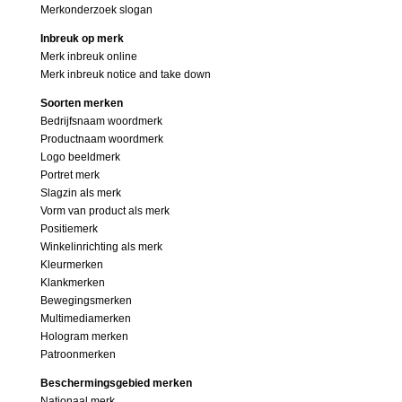
Merkonderzoek slogan
Inbreuk op merk
Merk inbreuk online
Merk inbreuk notice and take down
Soorten merken
Bedrijfsnaam woordmerk
Productnaam woordmerk
Logo beeldmerk
Portret merk
Slagzin als merk
Vorm van product als merk
Positiemerk
Winkelinrichting als merk
Kleurmerken
Klankmerken
Bewegingsmerken
Multimediamerken
Hologram merken
Patroonmerken
Beschermingsgebied merken
Nationaal merk