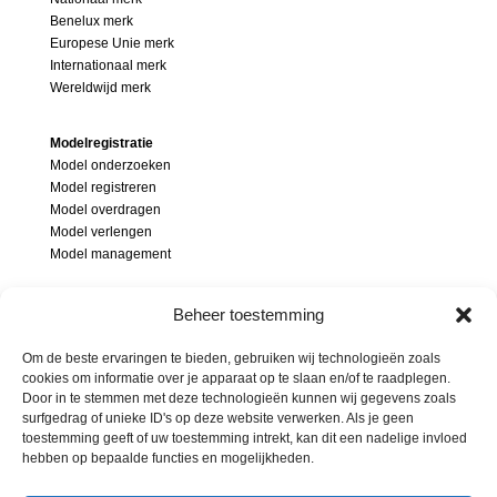
Benelux merk
Europese Unie merk
Internationaal merk
Wereldwijd merk
Modelregistratie
Model onderzoeken
Model registreren
Model overdragen
Model verlengen
Model management
Modellenrecht
Beheer toestemming
Wat is een model
Modelonderzoek
Om de beste ervaringen te bieden, gebruiken wij technologieën zoals
Inbreuk op model
cookies om informatie over je apparaat op te slaan en/of te raadplegen.
Soorten modellen
Door in te stemmen met deze technologieën kunnen wij gegevens zoals
surfgedrag of unieke ID's op deze website verwerken. Als je geen
Beschermingsgebied modellen
toestemming geeft of uw toestemming intrekt, kan dit een nadelige invloed
hebben op bepaalde functies en mogelijkheden.