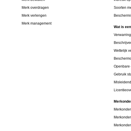
Merk overdragen
Soorten m
Merk verlengen
Beschermi
Merk management
Wat is ee
Verwarrin
Beschrijv
Wettelijk 
Bescherm
Openbare 
Gebruik s
Misleiden
Licentieo
Merkonde
Merkonder
Merkonder
Merkonder