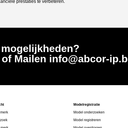
nciële prestaties te verbeteren.
 mogelijkheden?
5
of Mailen info@abcor-ip.
cht
Modelregistratie
 merk
Model onderzoeken
rzoek
Model registreren
p merk
Model overdragen