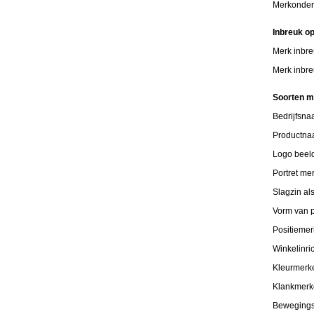
Merkonder
Inbreuk o
Merk inbre
Merk inbre
Soorten 
Bedrijfsn
Productn
Logo beel
Portret me
Slagzin al
Vorm van p
Positiemer
Winkelinri
Kleurmerk
Klankmer
Beweging