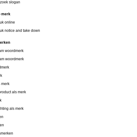
zoek slogan
p merk
uk online
uk notice and take down
merken
aam woordmerk
aam woordmerk
dmerk
rk
s merk
roduct als merk
k
chting als merk
en
ken
smerken