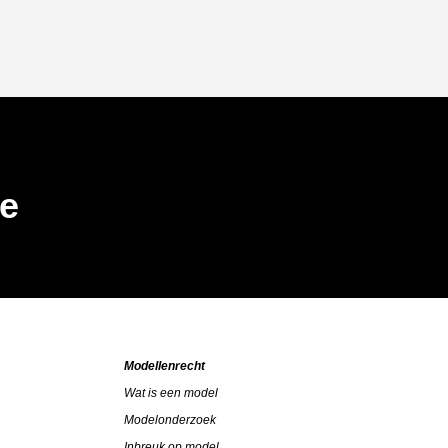
be
Modellenrecht
Wat is een model
Modelonderzoek
Inbreuk op model