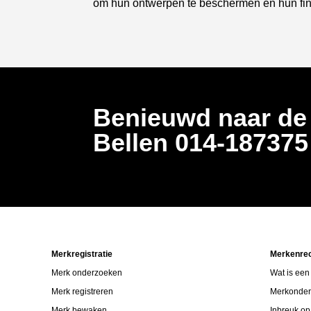
om hun ontwerpen te beschermen en hun fina
Benieuwd naar de
Bellen
014-18737
Merkregistratie
Merkenre
Merk onderzoeken
Wat is een
Merk registreren
Merkonde
Merk bewaken
Inbreuk o