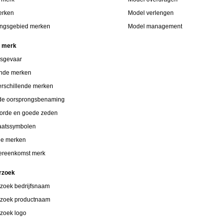
erken
Model verlengen
ngsgebied merken
Model management
n merk
gsgevaar
ende merken
verschillende merken
de oorsprongsbenaming
orde en goede zeden
taatssymbolen
de merken
vereenkomst merk
rzoek
zoek bedrijfsnaam
zoek productnaam
zoek logo