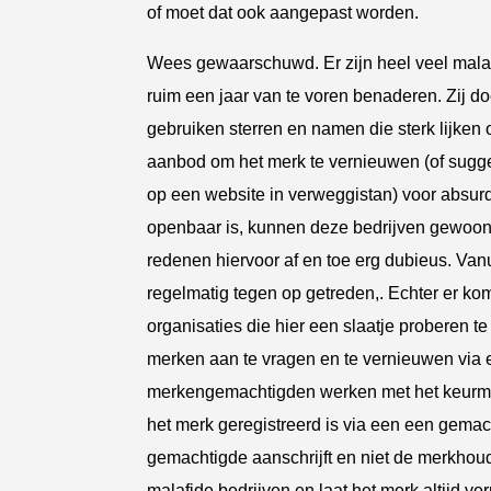
of moet dat ook aangepast worden.
Wees gewaarschuwd. Er zijn heel veel malaf
ruim een jaar van te voren benaderen. Zij doe
gebruiken sterren en namen die sterk lijken
aanbod om het merk te vernieuwen (of sugge
op een website in verweggistan) voor absurd
openbaar is, kunnen deze bedrijven gewoon 
redenen hiervoor af en toe erg dubieus. Va
regelmatig tegen op getreden,. Echter er k
organisaties die hier een slaatje proberen t
merken aan te vragen en te vernieuwen vi
merkengemachtigden werken met het keurm
het merk geregistreerd is via een een gemac
gemachtigde aanschrijft en niet de merkhoud
malafide bedrijven en laat het merk altijd