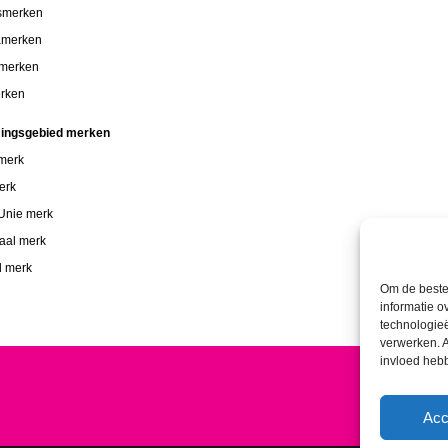
smerken
amerken
 merken
rken
ingsgebied merken
 merk
erk
Unie merk
naal merk
d merk
Om de beste 
informatie o
technologieë
verwerken. A
invloed heb
Acc