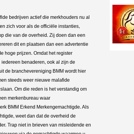
ide bedrijven actief die merkhouders nu al
n zich voor als de officiële instanties,
 op die van de overheid. Zij doen dan een
reren dit en plaatsen dan een advertentie
e hoge prijzen. Omdat het register
iedereen benaderen, ook al zijn de
nuit de branchevereniging BMM wordt hier
omen steeds weer nieuwe malafide
e slaan. Om die reden is het verstandig om
a een merkenbureau waar
erk BMM Erkend Merkengemachtigde. Als
htigde, weet dan dat de overheid de
er. Trap niet in brieven van misleidende en
 vernieuwen via de gemachtigde waarmee u