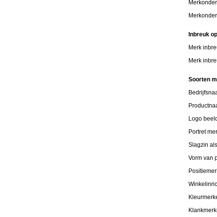
Merkonder
Merkonder
Inbreuk o
Merk inbre
Merk inbre
Soorten 
Bedrijfsn
Productn
Logo beel
Portret me
Slagzin al
Vorm van p
Positiemer
Winkelinri
Kleurmerk
Klankmer