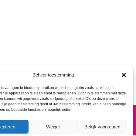
Beheer toestemming
ervaringen te bieden, gebruiken wij technologieën zoals cookies om
ver je apparaat op te slaan en/of te raadplegen. Door in te stemmen met deze
n kunnen wij gegevens zoals surfgedrag of unieke ID's op deze website
ls je geen toestemming geeft of uw toestemming intrekt, kan dit een nadelige
ben op bepaalde functies en mogelijkheden.
Home
Over ons
Contact
epteren
Weiger
Bekijk voorkeuren