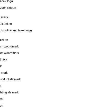
zoek logo
zoek slogan
p merk
uk online
uk notice and take down
merken
aam woordmerk
aam woordmerk
dmerk
rk
s merk
roduct als merk
k
chting als merk
en
ken