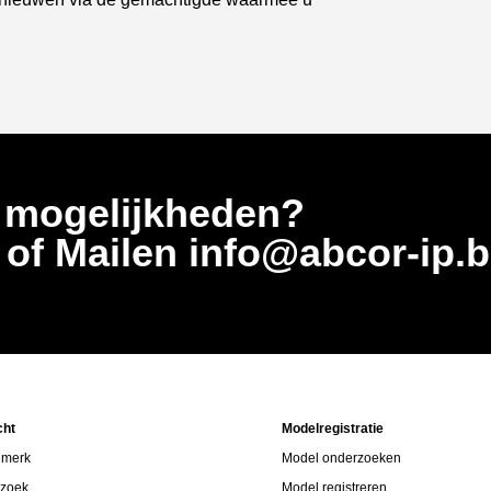
 mogelijkheden?
5
of Mailen info@abcor-ip.
cht
Modelregistratie
 merk
Model onderzoeken
rzoek
Model registreren