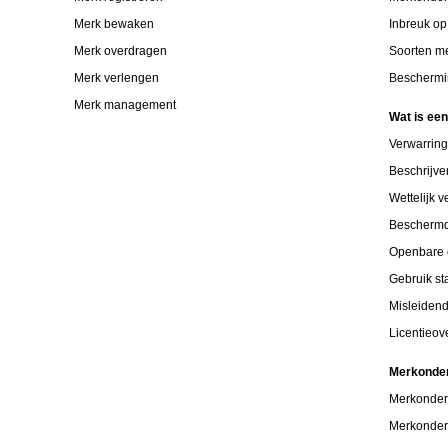
Merk bewaken
Inbreuk o
Merk overdragen
Soorten m
Merk verlengen
Beschermi
Merk management
Wat is ee
Verwarrin
Beschrijv
Wettelijk 
Bescherm
Openbare 
Gebruik s
Misleiden
Licentieo
Merkonde
Merkonder
Merkonder