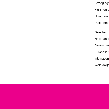
Beweging
Multimedi
Hologram
Patroonme
Bescherm
Nationaal
Benelux m
Europese 
Internatio
Wereldwij