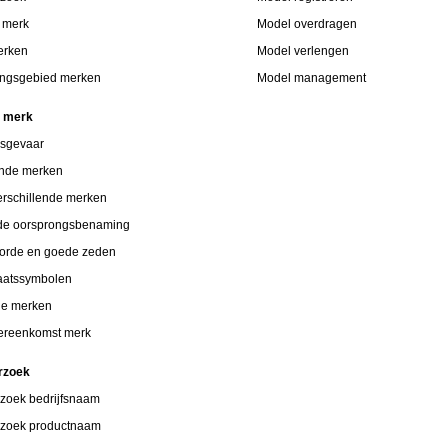
p merk
Model overdragen
erken
Model verlengen
ngsgebied merken
Model management
n merk
gsgevaar
ende merken
verschillende merken
de oorsprongsbenaming
orde en goede zeden
taatssymbolen
de merken
vereenkomst merk
rzoek
zoek bedrijfsnaam
zoek productnaam