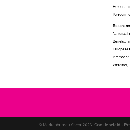
Hologram
Patroonme
Bescherm
Nationaal
Benelux m
Europese 
Internatio
Wereldwij
© Merkenbureau Abcor 2023.
Cookiebeleid
-
Pr