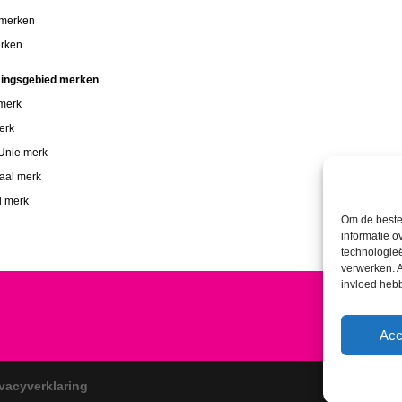
 merken
rken
ingsgebied merken
 merk
erk
Unie merk
naal merk
d merk
Om de beste 
informatie o
technologieë
verwerken. A
invloed heb
Acc
ivacyverklaring