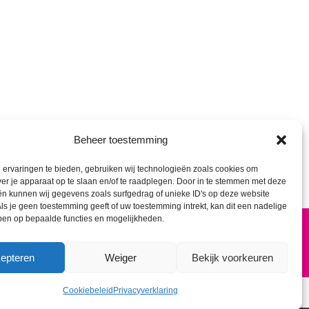
Beheer toestemming
ervaringen te bieden, gebruiken wij technologieën zoals cookies om
ver je apparaat op te slaan en/of te raadplegen. Door in te stemmen met deze
n kunnen wij gegevens zoals surfgedrag of unieke ID's op deze website
ls je geen toestemming geeft of uw toestemming intrekt, kan dit een nadelige
ben op bepaalde functies en mogelijkheden.
Home
Over ons
Contact
epteren
Weiger
Bekijk voorkeuren
Cookiebeleid
Privacyverklaring