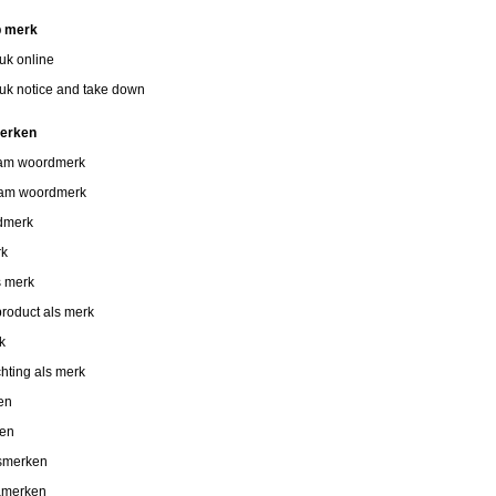
p merk
uk online
uk notice and take down
merken
aam woordmerk
aam woordmerk
dmerk
rk
s merk
roduct als merk
k
chting als merk
en
ken
smerken
amerken