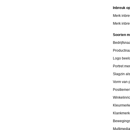
Inbreuk o
Merk inbre
Merk inbre
Soorten 
Bedrijfsn
Productn
Logo beel
Portret me
Slagzin al
Vorm van p
Positiemer
Winkelinri
Kleurmerk
Klankmer
Beweging
Multimedi