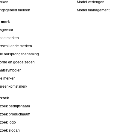
erken
Model verlengen
ngsgebied merken
Model management
n merk
gsgevaar
ende merken
verschillende merken
de oorsprongsbenaming
orde en goede zeden
taatssymbolen
de merken
vereenkomst merk
rzoek
zoek bedrijfsnaam
zoek productnaam
zoek logo
zoek slogan