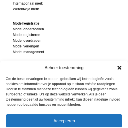
Internationaal merk
Wereldwijd merk
Modelregistratie
Model onderzoeken
Model registreren
Model overdragen
Model verlengen
Model management
Modellenrecht
Beheer toestemming
Wat is een model
Modelonderzoek
Om de beste ervaringen te bieden, gebruiken wij technologieën zoals
Inbreuk op model
cookies om informatie over je apparaat op te slaan en/of te raadplegen.
Soorten modellen
Door in te stemmen met deze technologieën kunnen wij gegevens zoals
surfgedrag of unieke ID's op deze website verwerken. Als je geen
Beschermingsgebied modellen
toestemming geeft of uw toestemming intrekt, kan dit een nadelige invloed
hebben op bepaalde functies en mogelijkheden.
Accepteren