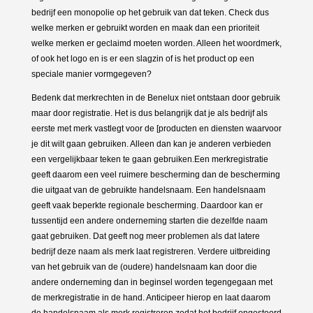
bedrijf een monopolie op het gebruik van dat teken. Check dus
welke merken er gebruikt worden en maak dan een prioriteit
welke merken er geclaimd moeten worden. Alleen het woordmerk,
of ook het logo en is er een slagzin of is het product op een
speciale manier vormgegeven?
Bedenk dat merkrechten in de Benelux niet ontstaan door gebruik
maar door registratie. Het is dus belangrijk dat je als bedrijf als
eerste met merk vastlegt voor de [producten en diensten waarvoor
je dit wilt gaan gebruiken. Alleen dan kan je anderen verbieden
een vergelijkbaar teken te gaan gebruiken.Een merkregistratie
geeft daarom een veel ruimere bescherming dan de bescherming
die uitgaat van de gebruikte handelsnaam. Een handelsnaam
geeft vaak beperkte regionale bescherming. Daardoor kan er
tussentijd een andere onderneming starten die dezelfde naam
gaat gebruiken. Dat geeft nog meer problemen als dat latere
bedrijf deze naam als merk laat registreren. Verdere uitbreiding
van het gebruik van de (oudere) handelsnaam kan door die
andere onderneming dan in beginsel worden tegengegaan met
de merkregistratie in de hand. Anticipeer hierop en laat daarom
de handelsnaam als merk registreren zodat het bedrijf ongestoord