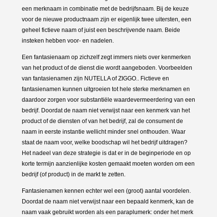
een merknaam in combinatie met de bedrijfsnaam. Bij de keuze
voor de nieuwe productnaam zijn er eigenlijk twee uitersten, een
geheel fictieve naam of juist een beschrijvende naam. Beide
insteken hebben voor- en nadelen.
Een fantasienaam op zichzelf zegt immers niets over kenmerken
van het product of de dienst die wordt aangeboden. Voorbeelden
van fantasienamen zijn NUTELLA of ZIGGO.. Fictieve en
fantasienamen kunnen uitgroeien tot hele sterke merknamen en
daardoor zorgen voor substantiële waardevermeerdering van een
bedrijf. Doordat de naam niet verwijst naar een kenmerk van het
product of de diensten of van het bedrijf, zal de consument de
naam in eerste instantie wellicht minder snel onthouden. Waar
staat de naam voor, welke boodschap wil het bedrijf uitdragen?
Het nadeel van deze strategie is dat er in de beginperiode en op
korte termijn aanzienlijke kosten gemaakt moeten worden om een
bedrijf (of product) in de markt te zetten.
Fantasienamen kennen echter wel een (groot) aantal voordelen.
Doordat de naam niet verwijst naar een bepaald kenmerk, kan de
naam vaak gebruikt worden als een paraplumerk: onder het merk