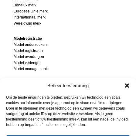
Benelux merk
Europese Unie merk
Internationaal merk
Wereldwijd merk
Modelregistratie
Model onderzoeken
Model registreren
Model overdragen
Model verlengen
Model management
Modellenrecht
Beheer toestemming
Wat is een model
Modelonderzoek
Om de beste ervaringen te bieden, gebruiken wij technologieën zoals
Inbreuk op model
cookies om informatie over je apparaat op te slaan en/of te raadplegen.
Door in te stemmen met deze technologieën kunnen wij gegevens zoals
Soorten modellen
surfgedrag of unieke ID's op deze website verwerken. Als je geen
Beschermingsgebied modellen
toestemming geeft of uw toestemming intrekt, kan dit een nadelige invloed
hebben op bepaalde functies en mogelijkheden.