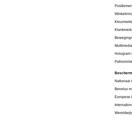
Positiemer
Winkelinri
Kleurmerk
Klankmer
Beweging
Multimedi
Hologram
Patroonme
Bescherm
Nationaal
Benelux m
Europese 
Internatio
Wereldwij