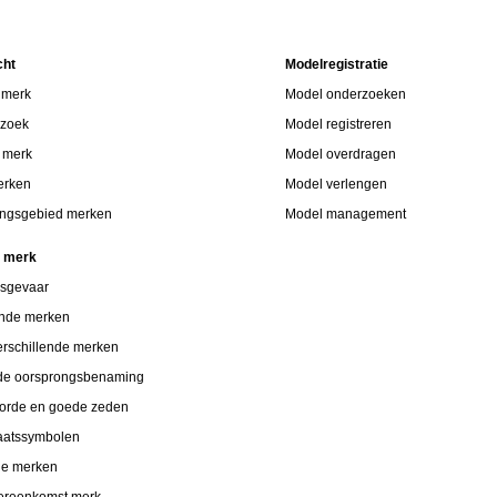
cht
Modelregistratie
 merk
Model onderzoeken
rzoek
Model registreren
p merk
Model overdragen
erken
Model verlengen
ngsgebied merken
Model management
n merk
gsgevaar
ende merken
verschillende merken
de oorsprongsbenaming
orde en goede zeden
taatssymbolen
de merken
vereenkomst merk