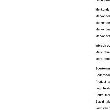
Merkonde
Merkonder
Merkonder
Merkonder
Merkonder
Inbreuk o
Merk inbre
Merk inbre
Soorten 
Bedrijfsn
Productn
Logo beel
Portret me
Slagzin al
Vorm van p