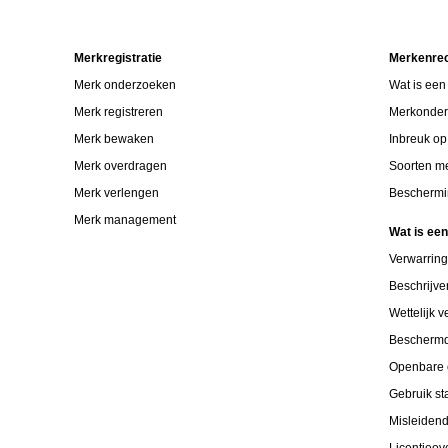
Merkregistratie
Merkenre
Merk onderzoeken
Wat is een
Merk registreren
Merkonde
Merk bewaken
Inbreuk o
Merk overdragen
Soorten m
Merk verlengen
Beschermi
Merk management
Wat is ee
Verwarrin
Beschrijv
Wettelijk 
Bescherm
Openbare 
Gebruik s
Misleiden
Licentieo