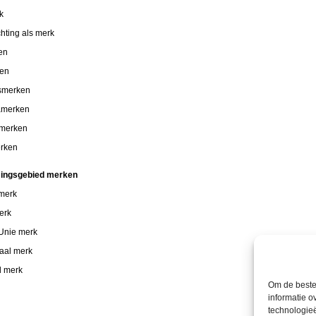
k
chting als merk
en
ken
smerken
amerken
 merken
rken
ingsgebied merken
 merk
erk
Unie merk
naal merk
d merk
Om de beste 
informatie o
technologieë