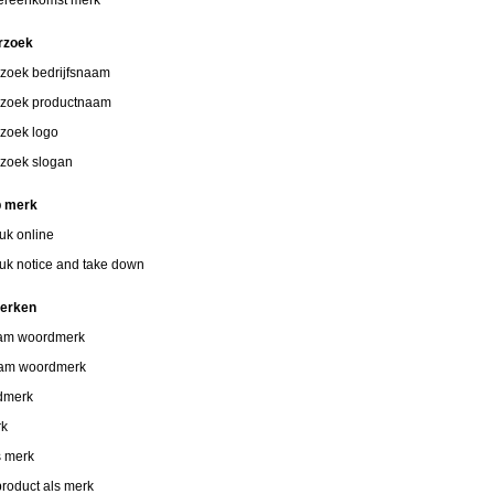
rzoek
zoek bedrijfsnaam
zoek productnaam
zoek logo
zoek slogan
p merk
uk online
uk notice and take down
merken
aam woordmerk
aam woordmerk
dmerk
rk
s merk
roduct als merk