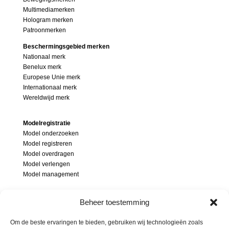
Multimediamerken
Hologram merken
Patroonmerken
Beschermingsgebied merken
Nationaal merk
Benelux merk
Europese Unie merk
Internationaal merk
Wereldwijd merk
Modelregistratie
Model onderzoeken
Model registreren
Model overdragen
Model verlengen
Model management
Modellenrecht
Beheer toestemming
Wat is een model
Modelonderzoek
Om de beste ervaringen te bieden, gebruiken wij technologieën zoals