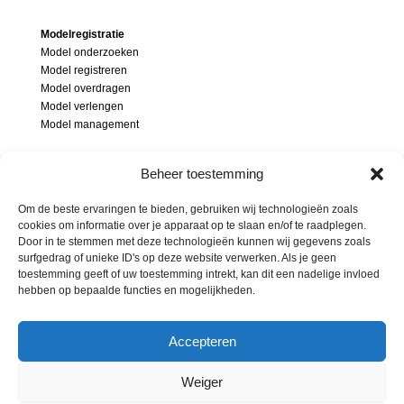
Modelregistratie
Model onderzoeken
Model registreren
Model overdragen
Model verlengen
Model management
Modellenrecht
Beheer toestemming
Wat is een model
Modelonderzoek
Om de beste ervaringen te bieden, gebruiken wij technologieën zoals
Inbreuk op model
cookies om informatie over je apparaat op te slaan en/of te raadplegen.
Soorten modellen
Door in te stemmen met deze technologieën kunnen wij gegevens zoals
surfgedrag of unieke ID's op deze website verwerken. Als je geen
Beschermingsgebied modellen
toestemming geeft of uw toestemming intrekt, kan dit een nadelige invloed
hebben op bepaalde functies en mogelijkheden.
Accepteren
Home
Over ons
Contact
Weiger