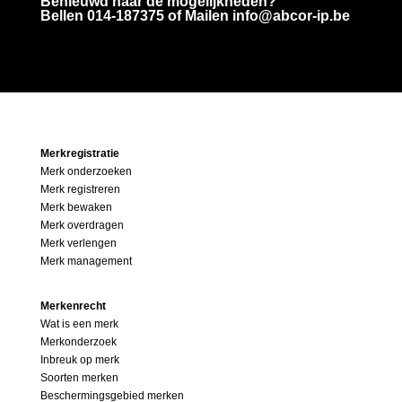
Benieuwd naar de mogelijkheden?
Bellen
014-187375
of Mailen info@abcor-ip.be
Merkregistratie
Merk onderzoeken
Merk registreren
Merk bewaken
Merk overdragen
Merk verlengen
Merk management
Merkenrecht
Wat is een merk
Merkonderzoek
Inbreuk op merk
Soorten merken
Beschermingsgebied merken