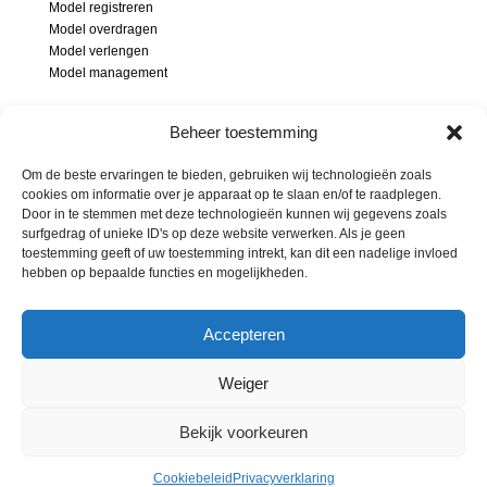
Model registreren
Model overdragen
Model verlengen
Model management
Modellenrecht
Beheer toestemming
Wat is een model
Modelonderzoek
Om de beste ervaringen te bieden, gebruiken wij technologieën zoals
Inbreuk op model
cookies om informatie over je apparaat op te slaan en/of te raadplegen.
Soorten modellen
Door in te stemmen met deze technologieën kunnen wij gegevens zoals
surfgedrag of unieke ID's op deze website verwerken. Als je geen
Beschermingsgebied modellen
toestemming geeft of uw toestemming intrekt, kan dit een nadelige invloed
hebben op bepaalde functies en mogelijkheden.
Accepteren
Home
Over ons
Contact
Weiger
Bekijk voorkeuren
© Merkenbureau Abcor 2023.
Cookiebeleid
-
Privacyverklaring
Cookiebeleid
Privacyverklaring