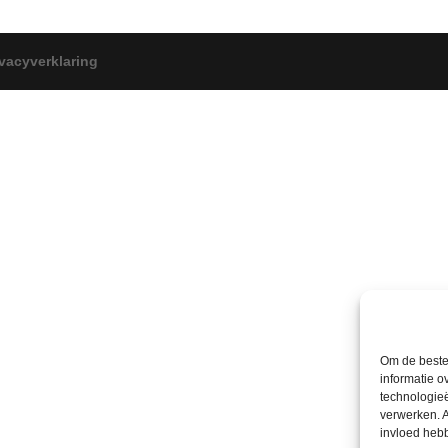
ivacyverklaring
Om de beste 
informatie o
technologieë
verwerken. A
invloed heb