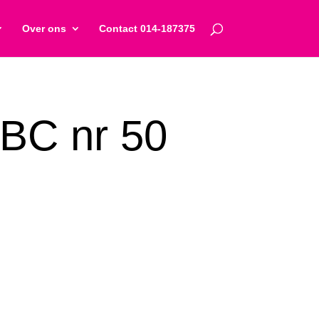
Over ons
Contact 014-187375
C nr 50