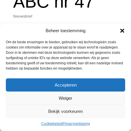
ABC nr 47
Nieuwsbrief
Beheer toestemming
ABCORS ABC nr 47
Om de beste ervaringen te bieden, gebruiken wij technologieën zoals
Klik hier om deze nieuwsbrief te open
en
cookies om informatie over je apparaat op te slaan en/of te raadplegen.
Door in te stemmen met deze technologieën kunnen wij gegevens zoals
surfgedrag of unieke ID's op deze website verwerken. Als je geen
toestemming geeft of uw toestemming intrekt, kan dit een nadelige invloed
hebben op bepaalde functies en mogelijkheden.
© Merkenbureau Abcor 2023.
Cookiebeleid
-
Accepteren
Privacyverklaring
Weiger
Bekijk voorkeuren
Cookiebeleid
Privacyverklaring