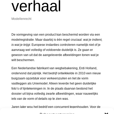
verhaal
Modellenrecht
De vormgeving van een product kan beschermd worden via een
modelregistratie. Maar daarbij is één regel cruciaal:
wat je indient,
is wat je krijgt.
Europese instanties controleren namelijk niet of je
aanvraag wel volledig of voldoende duidelijk is. Ze gaan er
gewoon van uit dat de aangeleverde afbeeldingen tonen wat je
wilt beschermen.
Een Nederlandse fabrikant van wegbebakening, Erdi Holland,
ondervond dat pijnlijk. Het bedrijf ontwikkelde in 2010 een nieuw
buigzaam opzetstuk voor verkeerszuilen en liet de vorm
vastleggen als Uniemodel. Alleen leverde het geen duidelijke
foto’s of lijntekeningen in. In de plaats daarvan bestond het
dossier uit bijna volledig zwarte afbeeldingen, waar nauwelijks
iets van de vorm of details op te zien was.
Jaren later wou het bedrijf een concurrent tegenhouden. Voor de
rechter liep het echter mis: die beoordeelt enkel de ingediende