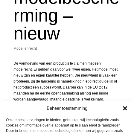
rming –
nieuw
Modellenrecht
De vormgeving van een product is te claimen met een
modelrecht. Er gelden daarvoor wel twee eisen. Het model moet
nieuw zijn en eigen karakter hebben. Die nieuwheid is vaak een
probleem. Bij de lancering is namelijk nog niet direct duidelijk of
het product een succes wordt. Daarom kan in de EU tot 12
maanden na de eerste openbaarmaking alsnog een mode
worden aangevraagd, maar die deadline is wel keihard.
Beheer toestemming
Crocs heeft voor zijn plastic schoen een modelregistratie
aangevraagd in de EU in 2004. Het Franse bedrijf Gifi Diffusion
Om de beste ervaringen te bieden, gebruiken wij technologieën zoals
start hiertegen een nietigheidsprocedure omdat het product toen
cookies om informatie over je apparaat op te slaan en/of te raadplegen.
al twee jaar op de markt was in de USA. Het product werd
Door in te stemmen met deze technologieën kunnen wij gegevens zoals
gepromoot via de website in 2002, was een groot succes op een