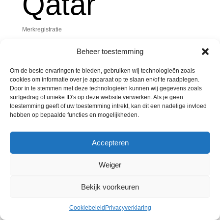
Qatar
Merkregistratie
Beheer toestemming
Vanaf 3 augustus kan je je merk laten beschermen in Qatar via de
Internationale Registratie. Dit systeem is een betaalbare en
Om de beste ervaringen te bieden, gebruiken wij technologieën zoals
gemakkelijke manier om je merk te registreren in talloze landen
cookies om informatie over je apparaat op te slaan en/of te raadplegen.
buiten de EU, zoals China, de VS, de Verenigde Arabische
Door in te stemmen met deze technologieën kunnen wij gegevens zoals
Emiraten en Canada. Ondertussen is registratie mogelijk in maar
surfgedrag of unieke ID's op deze website verwerken. Als je geen
liefst 131 landen. Niet alleen zijn de aanvraagkosten veel lager,
toestemming geeft of uw toestemming intrekt, kan dit een nadelige invloed
ook de kosten om je rechten te behouden zijn een pak
hebben op bepaalde functies en mogelijkheden.
voordeliger dan bij een nationale registratie. Een slimme zet dus
voor wie zijn merk wereldwijd wil beschermen!
Accepteren
Weiger
Bekijk voorkeuren
© Merkenbureau Abcor 2023.
Cookiebeleid
-
Privacyverklaring
Cookiebeleid
Privacyverklaring