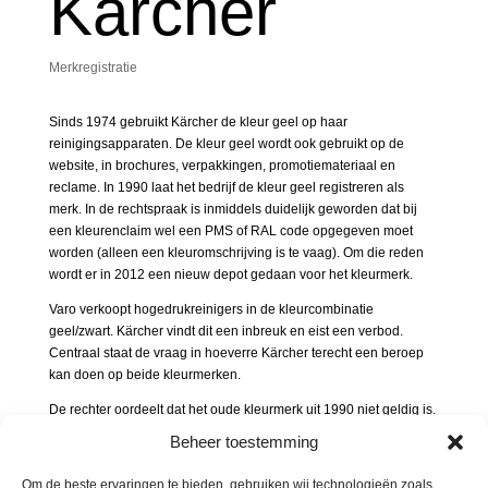
Kärcher
Merkregistratie
Sinds 1974 gebruikt Kärcher de kleur geel op haar
reinigingsapparaten. De kleur geel wordt ook gebruikt op de
website, in brochures, verpakkingen, promotiemateriaal en
reclame. In 1990 laat het bedrijf de kleur geel registreren als
merk. In de rechtspraak is inmiddels duidelijk geworden dat bij
een kleurenclaim wel een PMS of RAL code opgegeven moet
worden (alleen een kleuromschrijving is te vaag). Om die reden
wordt er in 2012 een nieuw depot gedaan voor het kleurmerk.
Varo verkoopt hogedrukreinigers in de kleurcombinatie
geel/zwart. Kärcher vindt dit een inbreuk en eist een verbod.
Centraal staat de vraag in hoeverre Kärcher terecht een beroep
kan doen op beide kleurmerken.
De rechter oordeelt dat het oude kleurmerk uit 1990 niet geldig is.
Het is niet nauwkeurig genoeg gedeponeerd, de kleurcode
Beheer toestemming
ontbreekt. Het nieuwe merk is wel correct ingediend. Kleurmerken
worden door de consument vaak niet direct herkend als merk,
Om de beste ervaringen te bieden, gebruiken wij technologieën zoals