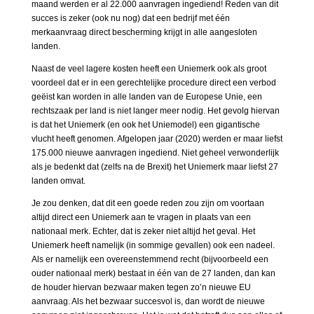
maand werden er al 22.000 aanvragen ingediend! Reden van dit
succes is zeker (ook nu nog) dat een bedrijf met één
merkaanvraag direct bescherming krijgt in alle aangesloten
landen.
Naast de veel lagere kosten heeft een Uniemerk ook als groot
voordeel dat er in een gerechtelijke procedure direct een verbod
geëist kan worden in alle landen van de Europese Unie, een
rechtszaak per land is niet langer meer nodig. Het gevolg hiervan
is dat het Uniemerk (en ook het Uniemodel) een gigantische
vlucht heeft genomen. Afgelopen jaar (2020) werden er maar liefst
175.000 nieuwe aanvragen ingediend. Niet geheel verwonderlijk
als je bedenkt dat (zelfs na de Brexit) het Uniemerk maar liefst 27
landen omvat.
Je zou denken, dat dit een goede reden zou zijn om voortaan
altijd direct een Uniemerk aan te vragen in plaats van een
nationaal merk. Echter, dat is zeker niet altijd het geval. Het
Uniemerk heeft namelijk (in sommige gevallen) ook een nadeel.
Als er namelijk een overeenstemmend recht (bijvoorbeeld een
ouder nationaal merk) bestaat in één van de 27 landen, dan kan
de houder hiervan bezwaar maken tegen zo’n nieuwe EU
aanvraag. Als het bezwaar succesvol is, dan wordt de nieuwe