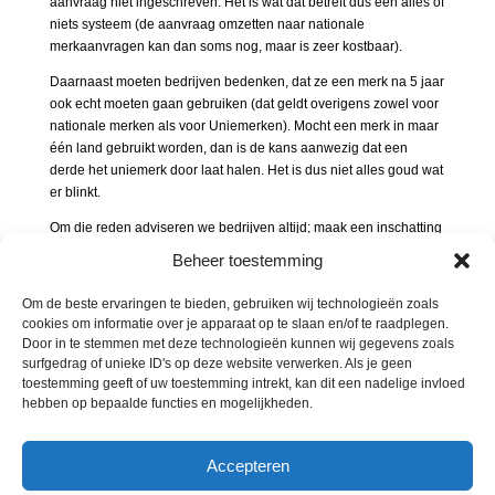
aanvraag niet ingeschreven. Het is wat dat betreft dus een alles of
niets systeem (de aanvraag omzetten naar nationale
merkaanvragen kan dan soms nog, maar is zeer kostbaar).
Daarnaast moeten bedrijven bedenken, dat ze een merk na 5 jaar
ook echt moeten gaan gebruiken (dat geldt overigens zowel voor
nationale merken als voor Uniemerken). Mocht een merk in maar
één land gebruikt worden, dan is de kans aanwezig dat een
derde het uniemerk door laat halen. Het is dus niet alles goud wat
er blinkt.
Om die reden adviseren we bedrijven altijd; maak een inschatting
voor de komende 5 jaar. In welke landen verwacht het bedrijf
Beheer toestemming
binnen 5 jaar actief te zijn (verkoop, productie etc). Wanneer dat
in meerdere Europese landen is, dan is een Uniemerk nog steeds
Om de beste ervaringen te bieden, gebruiken wij technologieën zoals
een zeer aantrekkelijke optie. Is dat als MKB-er bijvoorbeeld
cookies om informatie over je apparaat op te slaan en/of te raadplegen.
alleen de Benelux (of een ander land in de Europese Unie), laat
Door in te stemmen met deze technologieën kunnen wij gegevens zoals
dan het merk als nationaal merk vastleggen.
surfgedrag of unieke ID's op deze website verwerken. Als je geen
toestemming geeft of uw toestemming intrekt, kan dit een nadelige invloed
Kortom, laat je altijd adviseren wat de beste route is, voor jouw
hebben op bepaalde functies en mogelijkheden.
merk. Het Uniemerk is in ieder geval een groot succes en daarom
zullen op 1 april de champagnekurken vast hebben geknald op
het Europese merkenbureau (nu EUIPO).
Accepteren