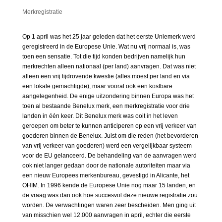
Merkregistratie
Op 1 april was het 25 jaar geleden dat het eerste Uniemerk werd
geregistreerd in de Europese Unie. Wat nu vrij normaal is, was
toen een sensatie. Tot die tijd konden bedrijven namelijk hun
merkrechten alleen nationaal (per land) aanvragen. Dat was niet
alleen een vrij tijdrovende kwestie (alles moest per land en via
een lokale gemachtigde), maar vooral ook een kostbare
aangelegenheid. De enige uitzondering binnen Europa was het
toen al bestaande Benelux merk, een merkregistratie voor drie
landen in één keer. Dit Benelux merk was ooit in het leven
geroepen om beter te kunnen anticiperen op een vrij verkeer van
goederen binnen de Benelux. Juist om die reden (het bevorderen
van vrij verkeer van goederen) werd een vergelijkbaar systeem
voor de EU gelanceerd. De behandeling van de aanvragen werd
ook niet langer gedaan door de nationale autoriteiten maar via
een nieuw Europees merkenbureau, gevestigd in Alicante, het
OHIM. In 1996 kende de Europese Unie nog maar 15 landen, en
de vraag was dan ook hoe succesvol deze nieuwe registratie zou
worden. De verwachtingen waren zeer bescheiden. Men ging uit
van misschien wel 12.000 aanvragen in april, echter die eerste