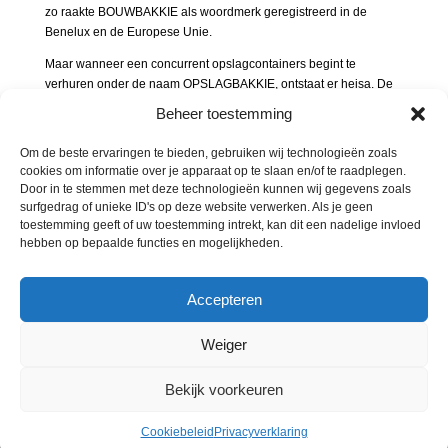
zo raakte BOUWBAKKIE als woordmerk geregistreerd in de
Benelux en de Europese Unie.
Maar wanneer een concurrent opslagcontainers begint te
verhuren onder de naam OPSLAGBAKKIE, ontstaat er heisa. De
eigenaar van BOUWBAKKIE gaat in de clinch, maar de
Beheer toestemming
tegenpartij beweert dat beide merken te beschrijvend zijn en dus
moeten worden geschrapt. En de rechter geeft hen gelijk:
Om de beste ervaringen te bieden, gebruiken wij technologieën zoals
woorden als “BAKKIE” en “BOUW” zijn te algemeen en geven het
cookies om informatie over je apparaat op te slaan en/of te raadplegen.
merk geen uniek karakter. De rechter beslist dan ook dat de
Door in te stemmen met deze technologieën kunnen wij gegevens zoals
merken worden doorgehaald.
surfgedrag of unieke ID's op deze website verwerken. Als je geen
toestemming geeft of uw toestemming intrekt, kan dit een nadelige invloed
De moraal van het verhaal? Wie slim is, kiest bij het ontwikkelen
hebben op bepaalde functies en mogelijkheden.
van een nieuw merk niet voor een beschrijvende naam. Investeer
liever in een fictieve of suggestieve merknaam die je echt kan
onderscheiden en beschermen.
Accepteren
Weiger
Bekijk voorkeuren
© Merkenbureau Abcor 2023.
Cookiebeleid
-
Privacyverklaring
Cookiebeleid
Privacyverklaring