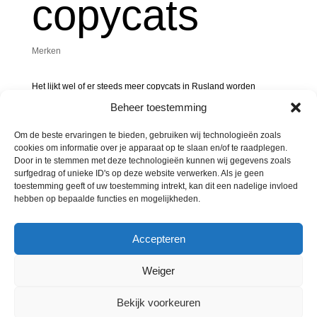
copycats
Merken
Het lijkt wel of er steeds meer copycats in Rusland worden
ingediend. Vooral van bedrijven die besluiten de activiteiten te
Beheer toestemming
staken of op te schorten. Worden die aanvragen nu allemaal
goedgekeurd?
Om de beste ervaringen te bieden, gebruiken wij technologieën zoals
cookies om informatie over je apparaat op te slaan en/of te raadplegen.
Als Jägermeister zijn activiteiten stopt in Rusland, deponeert de
Door in te stemmen met deze technologieën kunnen wij gegevens zoals
Russische distilleerderij Kristall het merk Alter Heiler voor
surfgedrag of unieke ID's op deze website verwerken. Als je geen
kruidenbitter. De look and feel is hetzelfde. Om te voorkomen dat
toestemming geeft of uw toestemming intrekt, kan dit een nadelige invloed
het merk wordt geregistreerd, heeft Jägermeister een letter of
hebben op bepaalde functies en mogelijkheden.
protest ingediend bij de Russische autoriteiten met verwijzing
naar haar Russische merkregistratie. Naar aanleiding daarvan
heeft de aanvrager het merk ingetrokken.
Accepteren
Weiger
Bekijk voorkeuren