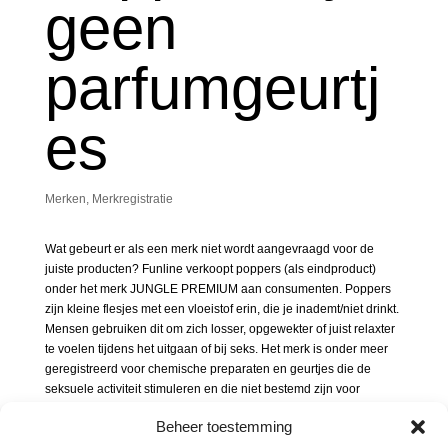
geen
parfumgeurtj
es
Merken
,
Merkregistratie
Wat gebeurt er als een merk niet wordt aangevraagd voor de
juiste producten? Funline verkoopt poppers (als eindproduct)
onder het merk JUNGLE PREMIUM aan consumenten. Poppers
zijn kleine flesjes met een vloeistof erin, die je inademt/niet drinkt.
Mensen gebruiken dit om zich losser, opgewekter of juist relaxter
te voelen tijdens het uitgaan of bij seks. Het merk is onder meer
geregistreerd voor chemische preparaten en geurtjes die de
seksuele activiteit stimuleren en die niet bestemd zijn voor
medische of farmaceutische doeleinden (voor producten in klasse
Beheer toestemming
1 en 3). Waarschijnlijk probeerde een concurrent het merk