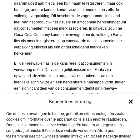
daarom goed aan niet alleen hun naam te registreren, maar ook
hun logo, andere kenmerkende visuele elementen en zelfs de
volledige verpakking. Dit beschermt de zogenaamde ‘look and
feel’ van het product – het visuele en emotionele herkenningspunt
dat consumenten met een merk associëren. In dit geval zou The
Coca-Cola Company kunnen overwegen om de volledige Fanta-
fles als merk te registreren, op voorwaarde dat consumenten de
verpakking effectief als een onderscheidend merkteken
herkennen.
Bij de Freeway-sinas is de kans reëel dat consumenten in
verwarring raken. De visuele gelijkenissen met Fanta zijn
opvallend: dezelfde tinten oranje, wit en donkerblauw, een
identieke schrijfwijze en een herkenbare sinaasappelvorm. Indien
een significant deel van de consumenten denkt dat Freeway-
sinas afkomstig is van Fanta, kan dat een juridisch argument
vormen voor merkinbreuk.
Beheer toestemming
Voorlopig blijft het afwachten of The Coca-Cola Company
Om de beste ervaringen te bieden, gebruiken wij technologieën zoals
juridische stappen zal ondernemen tegen Lidl. Eén ding is echter
cookies om informatie over je apparaat op te slaan en/of te raadplegen.
zeker: bedrijven die willen vermijden dat concurrenten meeliften
Door in te stemmen met deze technologieën kunnen wij gegevens zoals
op hun merkbekendheid, doen er goed aan niet alleen hun naam
surfgedrag of unieke ID's op deze website verwerken. Als je geen
en logo, maar ook hun verpakking en visuele identiteit juridisch te
toestemming geeft of uw toestemming intrekt, kan dit een nadelige invloed