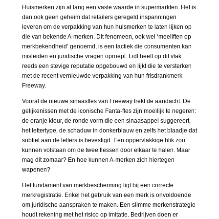
Huismerken zijn al lang een vaste waarde in supermarkten. Het is
dan ook geen geheim dat retailers geregeld inspanningen
leveren om de verpakking van hun huismerken te laten lijken op
die van bekende A-merken. Dit fenomeen, ook wel ‘meeliften op
merkbekendheid’ genoemd, is een tactiek die consumenten kan
misleiden en juridische vragen oproept. Lidl heeft op dit vlak
reeds een stevige reputatie opgebouwd en lijkt die te versterken
met de recent vernieuwde verpakking van hun frisdrankmerk
Freeway.
Vooral de nieuwe sinaasfles van Freeway trekt de aandacht. De
gelijkenissen met de iconische Fanta-fles zijn moeilijk te negeren:
de oranje kleur, de ronde vorm die een sinaasappel suggereert,
het lettertype, de schaduw in donkerblauw en zelfs het blaadje dat
subtiel aan de letters is bevestigd. Een oppervlakkige blik zou
kunnen volstaan om de twee flessen door elkaar te halen. Maar
mag dit zomaar? En hoe kunnen A-merken zich hiertegen
wapenen?
Het fundament van merkbescherming ligt bij een correcte
merkregistratie. Enkel het gebruik van een merk is onvoldoende
om juridische aanspraken te maken. Een slimme merkenstrategie
houdt rekening met het risico op imitatie. Bedrijven doen er