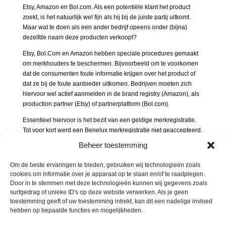
Etsy, Amazon en Bol.com. Als een potentiële klant het product
zoekt, is het natuurlijk wel fijn als hij bij de juiste partij uitkomt.
Maar wat te doen als een ander bedrijf opeens onder (bijna)
dezelfde naam deze producten verkoopt?
Etsy, Bol.Com en Amazon hebben speciale procedures gemaakt
om merkhouders te beschermen. Bijvoorbeeld om te voorkomen
dat de consumenten foute informatie krijgen over het product of
dat ze bij de foute aanbieder uitkomen. Bedrijven moeten zich
hiervoor wel actief aanmelden in de brand registry (Amazon), als
production partner (Etsy) of partnerplatform (Bol.com).
Essentieel hiervoor is het bezit van een geldige merkregistratie.
Tot voor kort werd een Benelux merkregistratie niet geaccepteerd.
Gelukkig is daar nu verandering in gekomen. Amazon heeft recent
Beheer toestemming
haar beleid aangepast en erkent nu ook claims gebaseerd op
Benelux registraties. Bijzonder? Ja, want Amazon erkent slechts
Om de beste ervaringen te bieden, gebruiken wij technologieën zoals
19 nationale merkinstanties wereldwijd. Ook bij Bol.com en
cookies om informatie over je apparaat op te slaan en/of te raadplegen.
Etsy.com kunnen bedrijven nu succesvol een beroep doen op een
Door in te stemmen met deze technologieën kunnen wij gegevens zoals
Benelux registratie.
surfgedrag of unieke ID's op deze website verwerken. Als je geen
toestemming geeft of uw toestemming intrekt, kan dit een nadelige invloed
Gezien het grote belang van verkoop via online marktplaatsen, is
hebben op bepaalde functies en mogelijkheden.
het essentieel voor bedrijven om te checken of alle merken wel