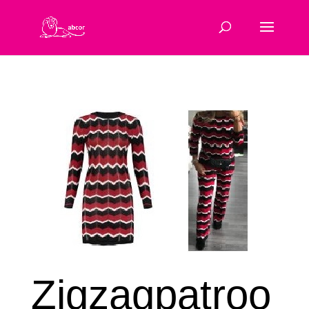
Zigzagpatroo