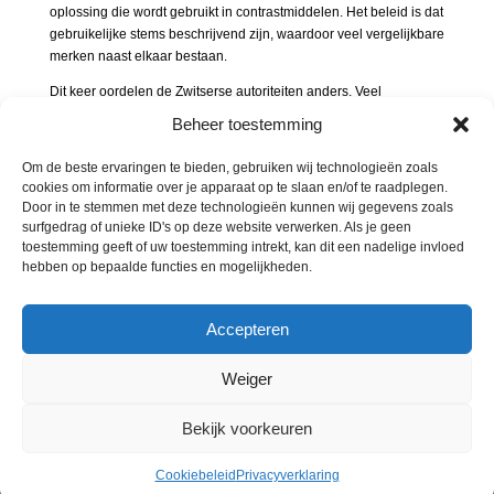
oplossing die wordt gebruikt in contrastmiddelen. Het beleid is dat
gebruikelijke stems beschrijvend zijn, waardoor veel vergelijkbare
merken naast elkaar bestaan.
Dit keer oordelen de Zwitserse autoriteiten anders. Veel
contrastmiddelen op basis van gadolinium worden verkocht onder
Beheer toestemming
andere merken (dus zonder het element GADO). Het staat
daarom niet vast dat GADO beschrijvend is voor ‘gadolinium’.
Om de beste ervaringen te bieden, gebruiken wij technologieën zoals
Gevolg: de merken zijn overeenstemmend en de oppositie wordt
cookies om informatie over je apparaat op te slaan en/of te raadplegen.
toegewezen.
Door in te stemmen met deze technologieën kunnen wij gegevens zoals
surfgedrag of unieke ID's op deze website verwerken. Als je geen
Of dit de nieuwe standaard wordt, is maar de vraag. Bij
toestemming geeft of uw toestemming intrekt, kan dit een nadelige invloed
beschrijvendheid van een merk gaat het namelijk niet alleen om
hebben op bepaalde functies en mogelijkheden.
het huidige gebruik, maar ook of een naam (of afkorting) mogelijk
in de toekomst hiervoor gaat worden gebruikt. De uitspraak lijkt
dan ook een beetje te kort door de bocht.
Accepteren
Weiger
Bekijk voorkeuren
© Merkenbureau Abcor 2023.
Cookiebeleid
-
Privacyverklaring
Cookiebeleid
Privacyverklaring