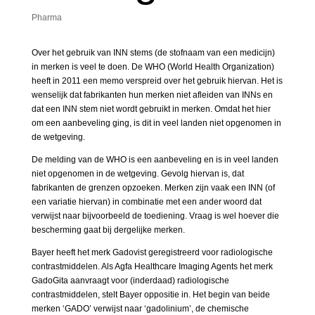
Pharma
Over het gebruik van INN stems (de stofnaam van een medicijn)
in merken is veel te doen. De WHO (World Health Organization)
heeft in 2011 een memo verspreid over het gebruik hiervan. Het is
wenselijk dat fabrikanten hun merken niet afleiden van INNs en
dat een INN stem niet wordt gebruikt in merken. Omdat het hier
om een aanbeveling ging, is dit in veel landen niet opgenomen in
de wetgeving.
De melding van de WHO is een aanbeveling en is in veel landen
niet opgenomen in de wetgeving. Gevolg hiervan is, dat
fabrikanten de grenzen opzoeken. Merken zijn vaak een INN (of
een variatie hiervan) in combinatie met een ander woord dat
verwijst naar bijvoorbeeld de toediening. Vraag is wel hoever die
bescherming gaat bij dergelijke merken.
Bayer heeft het merk Gadovist geregistreerd voor radiologische
contrastmiddelen. Als Agfa Healthcare Imaging Agents het merk
GadoGita aanvraagt voor (inderdaad) radiologische
contrastmiddelen, stelt Bayer oppositie in. Het begin van beide
merken ‘GADO’ verwijst naar ‘gadolinium’, de chemische