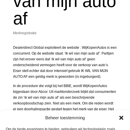
van mijn auto
af
Merkregistratie
Dealerdirect Global exploiteert de website . WijKopenAutos is een
concurrent. Op de website staat: ‘Ik wil van mijn auto af’. Partijen
zijn het erover eens dat ‘ik wil van mijn auto af’ geen
onderscheidend vermogen heeft voor de verkoop van auto’s.
Eiser stelt echter dat door intensief gebruik IK WIL VAN MIJN
AUTO AF een geldig merk is geworden (is ingeburgerd).
In de procedure die volgt bij het BBIE, wordt WijKopenAutos
bijgestaan door Abcor. Uit marktonderzoek blijkt dat consumenten
de zin ‘ik wil van mijn auto af’ als een beschrijvende
verkoopboodschap zien. Niet als een merk. Om die reden wordt
er een doorhalingsactie gestart tegen het merk van de eiser. Het
BBIE wijst die eis toe.
Beheer toestemming
Dealerdirect gaat tegen deze uitspraak in beroep bij het Benelux
Om de beste ervaringen te bieden, gebruiken wij technologieën zoals