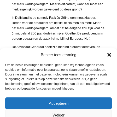
het merk wordt geweigerd. Maar is dit correct, wanneer moet een
merk eigenlijk worden geweigerd op deze grond?
In Duitsland is de comedy Fack Ju Göthe een megaklapper.
Reden voor de producent om de titel te claimen als merk. Maar
het merk wordt geweigerd, omdat het beledigend zou zijn voor de
(inmiddels al 200 jaar dode) schrijver Goethe. De producent is in
beroep gegaan en de zaak ligt nu bij het Europese Hof.
De Advocaat Generaal heeft zijn mening hierover gegeven (en
die wordt vaak gevolgd) en geeft aan dat het eigenlijk om twee
Beheer toestemming
aparte beoordelingen gaat. Bij openbare orde gaat het om
objectieve grenzen, zoals het overtreden van wetten, beleid en
Om de beste ervaringen te bieden, gebruiken wij technologieën zoals
officiële verklaringen. Goede zeden heeft een andere insteek, dan
cookies om informatie over je apparaat op te slaan en/of te raadplegen.
is het van belang hoe de samenleving hier naar kijkt.
Door in te stemmen met deze technologieën kunnen wij gegevens zoals
surfgedrag of unieke ID's op deze website verwerken. Als je geen
In Duitsland is de film erg populair en er is nooit discussie
toestemming geeft of uw toestemming intrekt, kan dit een nadelige invloed
geweest over de titel. Grote kans dat de maatschappelijke normen
hebben op bepaalde functies en mogelijkheden.
dus niet zijn overschreden en dat het merk niet in strijd is met de
goede zeden. Dat zou dan duiden op een foute beoordeling van
de Europese autoriteiten. Hopelijk neemt het Hof dit advies over.
Accepteren
Weiger